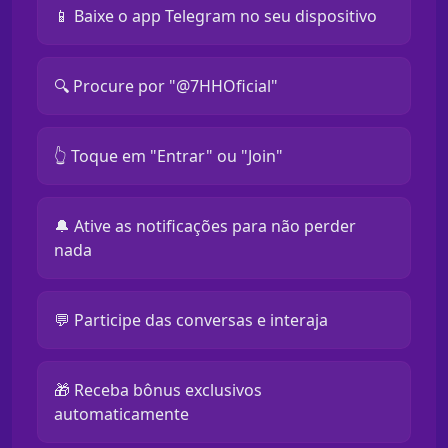
📱 Baixe o app Telegram no seu dispositivo
🔍 Procure por "@7HHOficial"
👆 Toque em "Entrar" ou "Join"
🔔 Ative as notificações para não perder
nada
💬 Participe das conversas e interaja
🎁 Receba bônus exclusivos
automaticamente