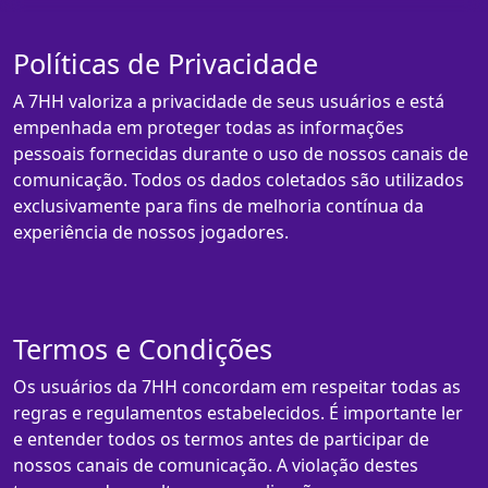
Políticas de Privacidade
A 7HH valoriza a privacidade de seus usuários e está
empenhada em proteger todas as informações
pessoais fornecidas durante o uso de nossos canais de
comunicação. Todos os dados coletados são utilizados
exclusivamente para fins de melhoria contínua da
experiência de nossos jogadores.
Termos e Condições
Os usuários da 7HH concordam em respeitar todas as
regras e regulamentos estabelecidos. É importante ler
e entender todos os termos antes de participar de
nossos canais de comunicação. A violação destes