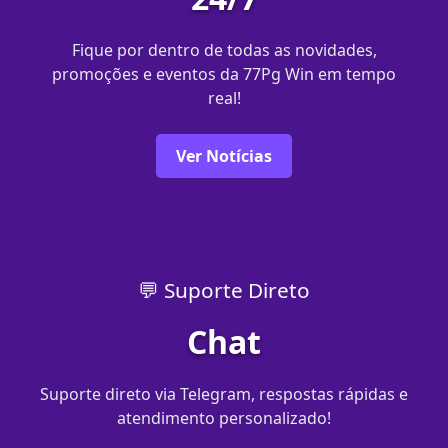
Fique por dentro de todas as novidades,
promoções e eventos da 77Pg Win em tempo
real!
Ver Notícias
💬 Suporte Direto
Chat
Suporte direto via Telegram, respostas rápidas e
atendimento personalizado!