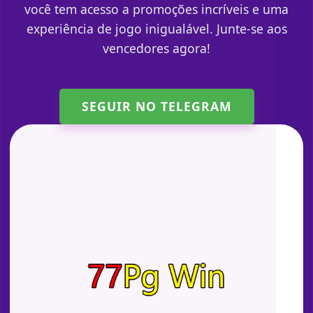
você tem acesso a promoções incríveis e uma
experiência de jogo inigualável. Junte-se aos
vencedores agora!
SEGUIR NO TELEGRAM