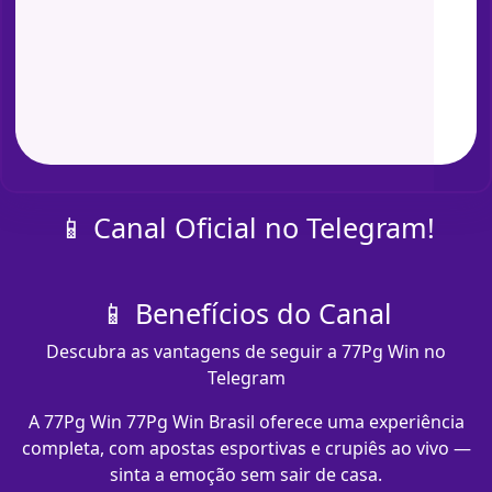
📱 Canal Oficial no Telegram!
📱 Benefícios do Canal
Descubra as vantagens de seguir a 77Pg Win no
Telegram
A 77Pg Win 77Pg Win Brasil oferece uma experiência
completa, com apostas esportivas e crupiês ao vivo —
sinta a emoção sem sair de casa.