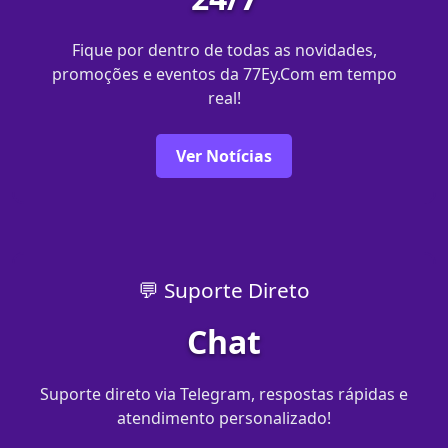
Fique por dentro de todas as novidades,
promoções e eventos da 77Ey.Com em tempo
real!
Ver Notícias
💬 Suporte Direto
Chat
Suporte direto via Telegram, respostas rápidas e
atendimento personalizado!