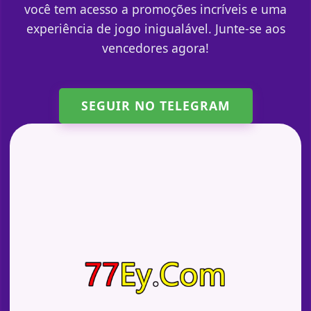
você tem acesso a promoções incríveis e uma
experiência de jogo inigualável. Junte-se aos
vencedores agora!
SEGUIR NO TELEGRAM