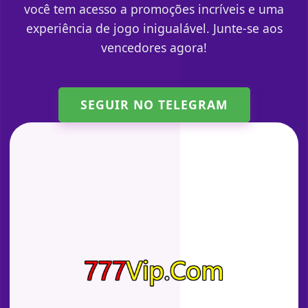
você tem acesso a promoções incríveis e uma
experiência de jogo inigualável. Junte-se aos
vencedores agora!
SEGUIR NO TELEGRAM