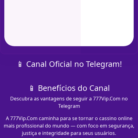
📱 Canal Oficial no Telegram!
📱 Benefícios do Canal
Descubra as vantagens de seguir a 777Vip.Com no
Telegram
A 777Vip.Com caminha para se tornar o cassino online
mais profissional do mundo — com foco em segurança,
justiça e integridade para seus usuários.