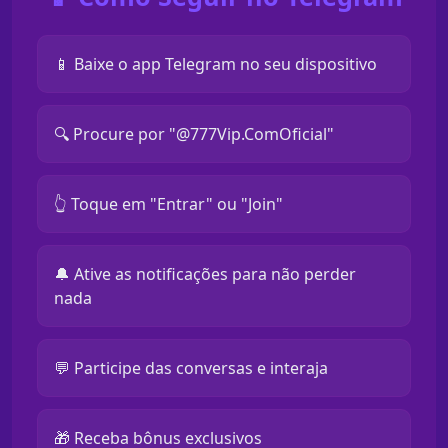
📱 Baixe o app Telegram no seu dispositivo
🔍 Procure por "@777Vip.ComOficial"
👆 Toque em "Entrar" ou "Join"
🔔 Ative as notificações para não perder
nada
💬 Participe das conversas e interaja
🎁 Receba bônus exclusivos