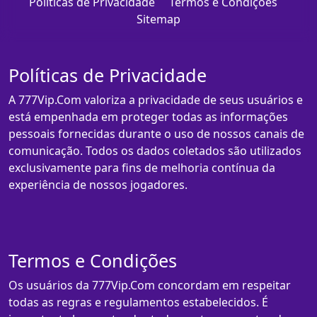
Políticas de Privacidade
Termos e Condições
Sitemap
Políticas de Privacidade
A 777Vip.Com valoriza a privacidade de seus usuários e
está empenhada em proteger todas as informações
pessoais fornecidas durante o uso de nossos canais de
comunicação. Todos os dados coletados são utilizados
exclusivamente para fins de melhoria contínua da
experiência de nossos jogadores.
Termos e Condições
Os usuários da 777Vip.Com concordam em respeitar
todas as regras e regulamentos estabelecidos. É