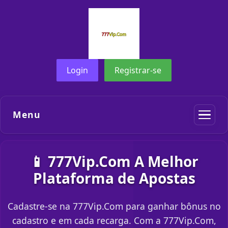
Login
Registrar-se
Menu
📱 777Vip.Com A Melhor
Plataforma de Apostas
Cadastre-se na 777Vip.Com para ganhar bônus no
cadastro e em cada recarga. Com a 777Vip.Com,