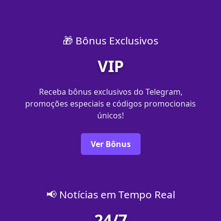
🎁 Bônus Exclusivos
VIP
Receba bônus exclusivos do Telegram,
promoções especiais e códigos promocionais
únicos!
Ver Bônus
📢 Notícias em Tempo Real
24/7