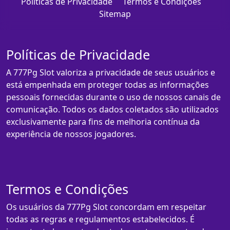
Políticas de Privacidade
Termos e Condições
Sitemap
Políticas de Privacidade
A 777Pg Slot valoriza a privacidade de seus usuários e
está empenhada em proteger todas as informações
pessoais fornecidas durante o uso de nossos canais de
comunicação. Todos os dados coletados são utilizados
exclusivamente para fins de melhoria contínua da
experiência de nossos jogadores.
Termos e Condições
Os usuários da 777Pg Slot concordam em respeitar
todas as regras e regulamentos estabelecidos. É