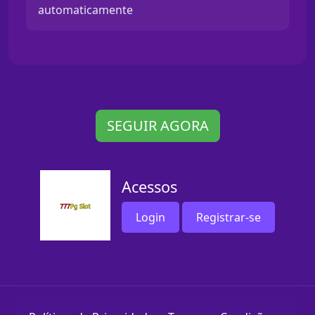
automaticamente
SEGUIR AGORA
Acessos
Login
Registrar-se