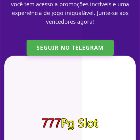
você tem acesso a promoções incríveis e uma
experiência de jogo inigualável. Junte-se aos
vencedores agora!
SEGUIR NO TELEGRAM