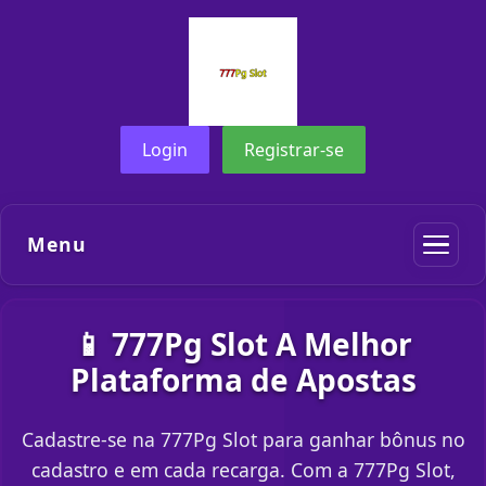
Login
Registrar-se
Menu
📱 777Pg Slot A Melhor
Plataforma de Apostas
Cadastre-se na 777Pg Slot para ganhar bônus no
cadastro e em cada recarga. Com a 777Pg Slot,