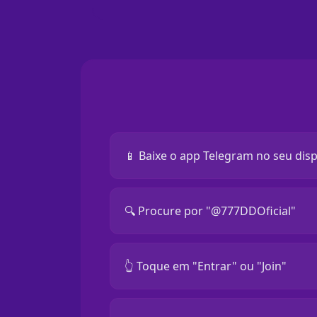
📱 Baixe o app Telegram no seu disp
🔍 Procure por "@777DDOficial"
👆 Toque em "Entrar" ou "Join"