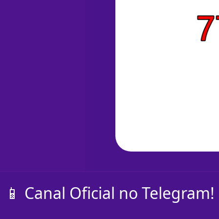
📱 Canal Oficial no Telegram!