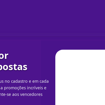
or
postas
us no cadastro e em cada
a promoções incríveis e
unte-se aos vencedores