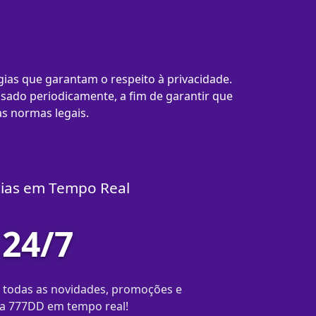
gias que garantam o respeito à privacidade.
sado periodicamente, a fim de garantir que
s normas legais.
cias em Tempo Real
24/7
e todas as novidades, promoções e
a 777DD em tempo real!