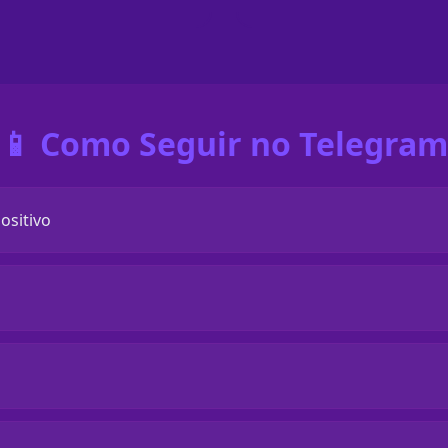
📱 Como Seguir no Telegram
ositivo