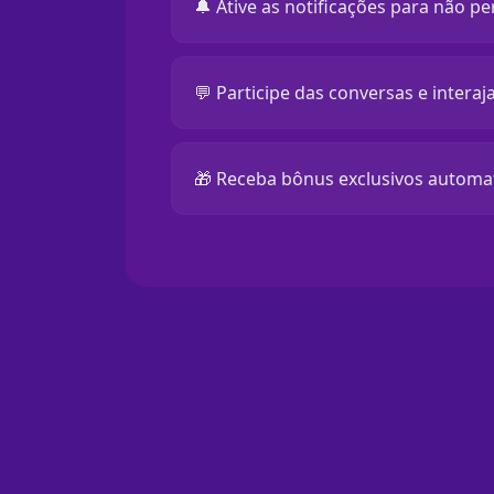
🔔 Ative as notificações para não p
💬 Participe das conversas e interaj
🎁 Receba bônus exclusivos autom