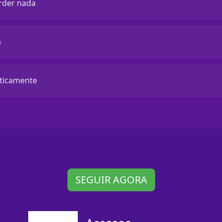
erder nada
a
aticamente
SEGUIR AGORA