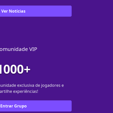
Ver Notícias
Comunidade VIP
1000+
unidade exclusiva de jogadores e
rtilhe experiências!
Entrar Grupo