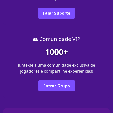
Falar Suporte
👥 Comunidade VIP
1000+
Junte-se a uma comunidade exclusiva de
jogadores e compartilhe experiências!
Entrar Grupo