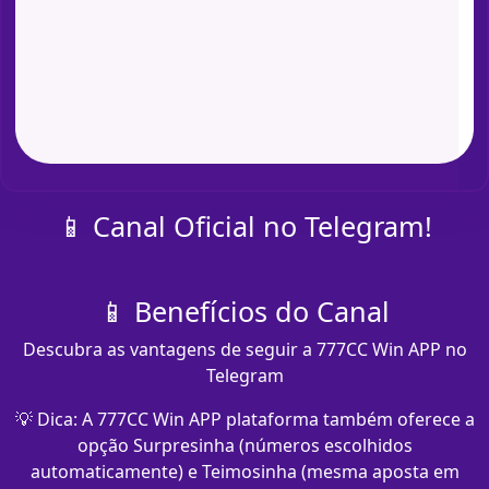
📱 Canal Oficial no Telegram!
📱 Benefícios do Canal
Descubra as vantagens de seguir a 777CC Win APP no
Telegram
💡 Dica: A 777CC Win APP plataforma também oferece a
opção Surpresinha (números escolhidos
automaticamente) e Teimosinha (mesma aposta em