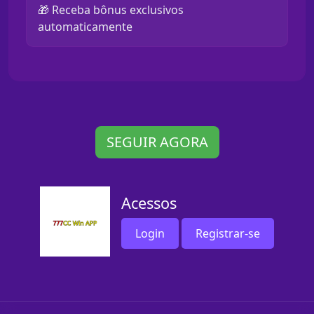
🎁 Receba bônus exclusivos
automaticamente
SEGUIR AGORA
Acessos
Login
Registrar-se