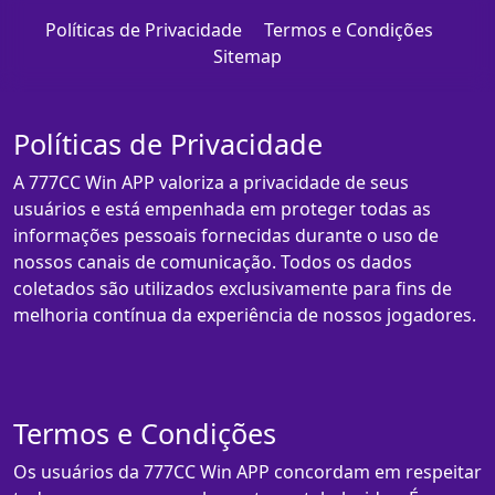
Políticas de Privacidade
Termos e Condições
Sitemap
Políticas de Privacidade
A 777CC Win APP valoriza a privacidade de seus
usuários e está empenhada em proteger todas as
informações pessoais fornecidas durante o uso de
nossos canais de comunicação. Todos os dados
coletados são utilizados exclusivamente para fins de
melhoria contínua da experiência de nossos jogadores.
Termos e Condições
Os usuários da 777CC Win APP concordam em respeitar