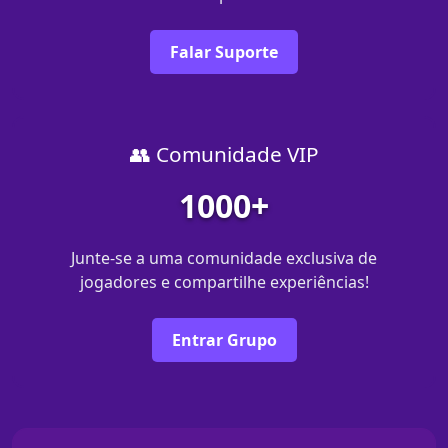
Falar Suporte
👥 Comunidade VIP
1000+
Junte-se a uma comunidade exclusiva de
jogadores e compartilhe experiências!
Entrar Grupo