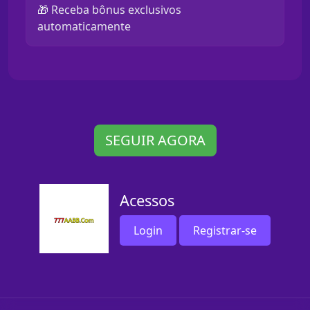
🎁 Receba bônus exclusivos
automaticamente
SEGUIR AGORA
Acessos
Login
Registrar-se