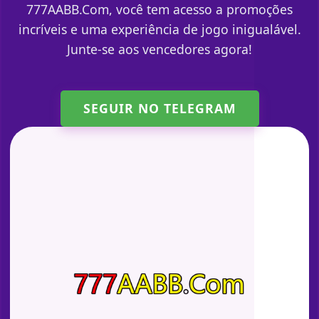
777AABB.Com, você tem acesso a promoções
incríveis e uma experiência de jogo inigualável.
Junte-se aos vencedores agora!
SEGUIR NO TELEGRAM