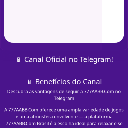
📱 Canal Oficial no Telegram!
📱 Benefícios do Canal
Descubra as vantagens de seguir a 777AABB.Com no
Telegram
A 777AABB.Com oferece uma ampla variedade de jogos
e uma atmosfera envolvente — a plataforma
777AABB.Com Brasil é a escolha ideal para relaxar e se