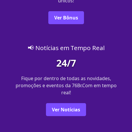
únicos!
Ver Bônus
📢 Notícias em Tempo Real
24/7
Fique por dentro de todas as novidades,
promoções e eventos da 76Br.Com em tempo
real!
Ver Notícias