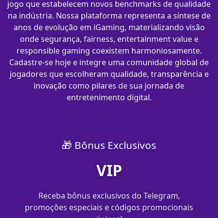
jogo que estabelecem novos benchmarks de qualidade
na indústria. Nossa plataforma representa a síntese de
anos de evolução em iGaming, materializando visão
onde segurança, fairness, entertainment value e
responsible gaming coexistem harmoniosamente.
Cadastre-se hoje e integre uma comunidade global de
jogadores que escolheram qualidade, transparência e
inovação como pilares de sua jornada de
entretenimento digital.
🎁 Bônus Exclusivos
VIP
Receba bônus exclusivos do Telegram,
promoções especiais e códigos promocionais