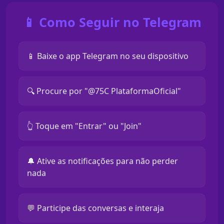
📱 Como Seguir no Telegram
📱 Baixe o app Telegram no seu dispositivo
🔍 Procure por "@75C PlataformaOficial"
👆 Toque em "Entrar" ou "Join"
🔔 Ative as notificações para não perder
nada
💬 Participe das conversas e interaja