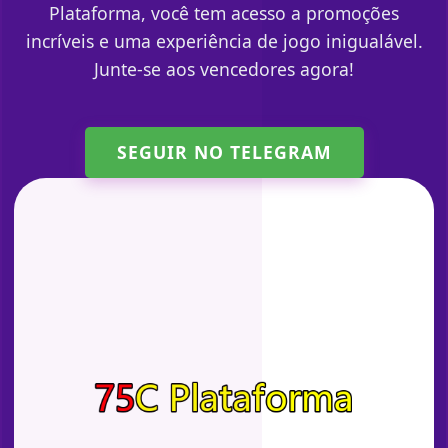
Plataforma, você tem acesso a promoções
incríveis e uma experiência de jogo inigualável.
Junte-se aos vencedores agora!
SEGUIR NO TELEGRAM