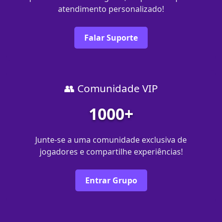
atendimento personalizado!
Falar Suporte
👥 Comunidade VIP
1000+
Junte-se a uma comunidade exclusiva de
jogadores e compartilhe experiências!
Entrar Grupo