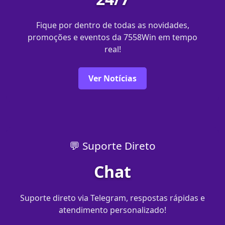
Fique por dentro de todas as novidades,
promoções e eventos da 7558Win em tempo
real!
Ver Notícias
💬 Suporte Direto
Chat
Suporte direto via Telegram, respostas rápidas e
atendimento personalizado!