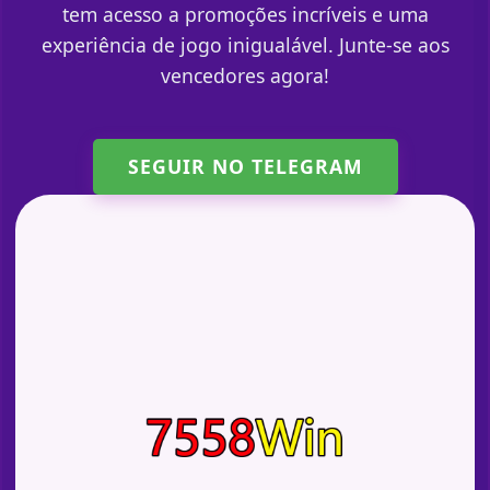
tem acesso a promoções incríveis e uma
experiência de jogo inigualável. Junte-se aos
vencedores agora!
SEGUIR NO TELEGRAM