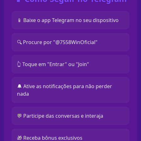
📱 Baixe o app Telegram no seu dispositivo
🔍 Procure por "@7558WinOficial"
👆 Toque em "Entrar" ou "Join"
🔔 Ative as notificações para não perder
nada
💬 Participe das conversas e interaja
🎁 Receba bônus exclusivos