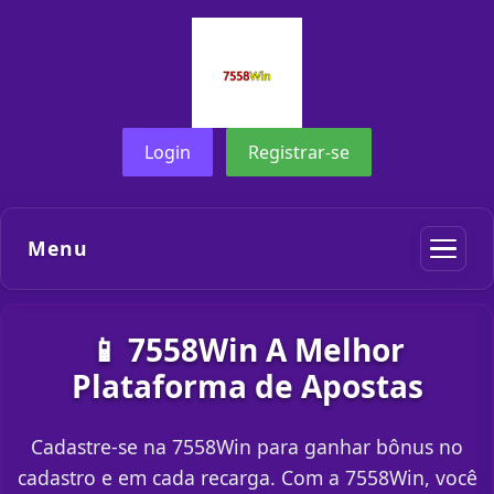
Login
Registrar-se
Menu
📱 7558Win A Melhor
Plataforma de Apostas
Cadastre-se na 7558Win para ganhar bônus no
cadastro e em cada recarga. Com a 7558Win, você