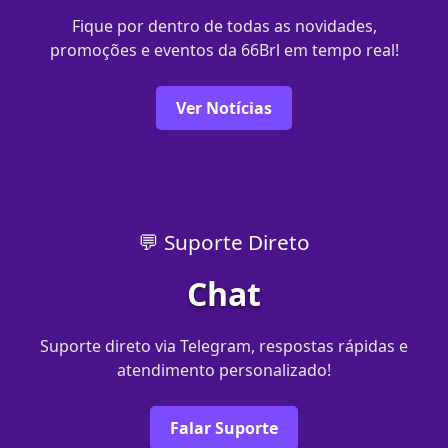
Fique por dentro de todas as novidades,
promoções e eventos da 66Brl em tempo real!
Ver Notícias
💬 Suporte Direto
Chat
Suporte direto via Telegram, respostas rápidas e
atendimento personalizado!
Falar Suporte