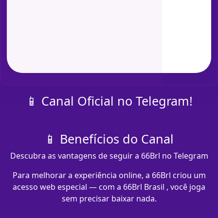
📱 Canal Oficial no Telegram!
📱 Benefícios do Canal
Descubra as vantagens de seguir a 66Brl no Telegram
Para melhorar a experiência online, a 66Brl criou um
acesso web especial — com a 66Brl Brasil , você joga
sem precisar baixar nada.