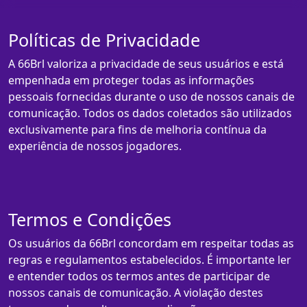
Políticas de Privacidade
A 66Brl valoriza a privacidade de seus usuários e está
empenhada em proteger todas as informações
pessoais fornecidas durante o uso de nossos canais de
comunicação. Todos os dados coletados são utilizados
exclusivamente para fins de melhoria contínua da
experiência de nossos jogadores.
Termos e Condições
Os usuários da 66Brl concordam em respeitar todas as
regras e regulamentos estabelecidos. É importante ler
e entender todos os termos antes de participar de
nossos canais de comunicação. A violação destes