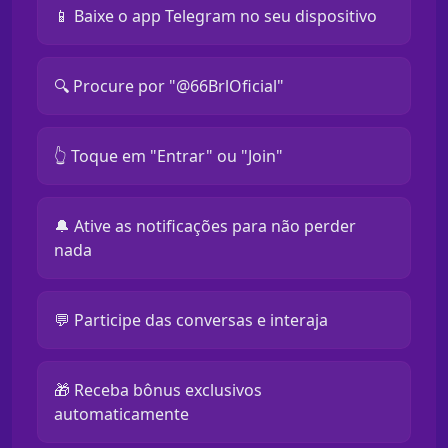
📱 Baixe o app Telegram no seu dispositivo
🔍 Procure por "@66BrlOficial"
👆 Toque em "Entrar" ou "Join"
🔔 Ative as notificações para não perder
nada
💬 Participe das conversas e interaja
🎁 Receba bônus exclusivos
automaticamente