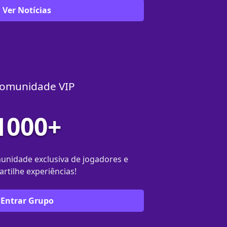
Ver Notícias
Comunidade VIP
1000+
unidade exclusiva de jogadores e
rtilhe experiências!
Entrar Grupo