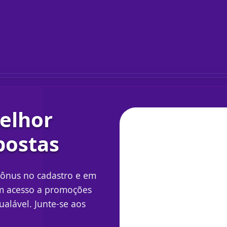
elhor
postas
bônus no cadastro e em
em acesso a promoções
ualável. Junte-se aos