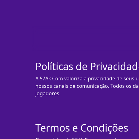
Políticas de Privacida
A 57Ak.Com valoriza a privacidade de seus
nossos canais de comunicação. Todos os dad
jogadores.
Termos e Condições