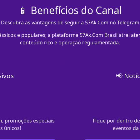
📱 Benefícios do Canal
Descubra as vantagens de seguir a 57Ak.Com no Telegram
ssicos e populares; a plataforma 57Ak.Com Brasil atrai ate
conteúdo rico e operação regulamentada.
sivos
📢 Notí
m, promoções especiais
Fique por dentro d
s únicos!
eventos da