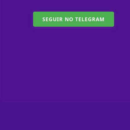
SEGUIR NO TELEGRAM