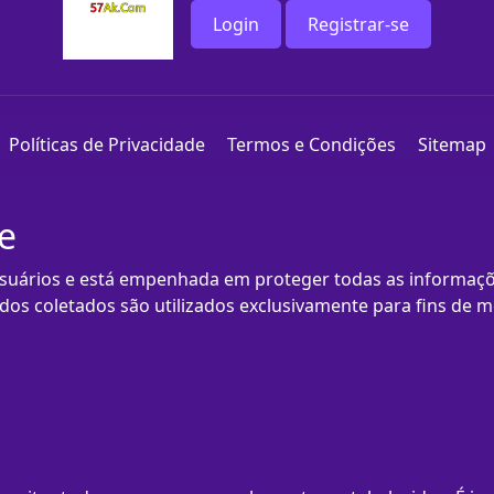
Login
Registrar-se
Políticas de Privacidade
Termos e Condições
Sitemap
de
 usuários e está empenhada em proteger todas as informaçõ
os coletados são utilizados exclusivamente para fins de m