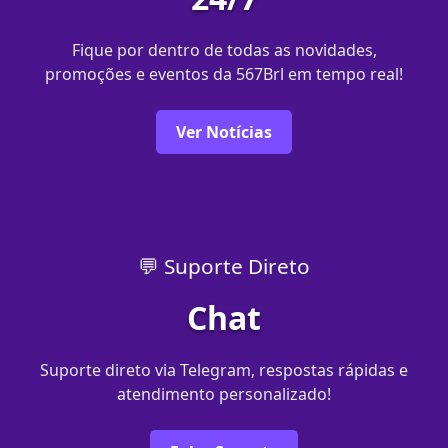
Fique por dentro de todas as novidades,
promoções e eventos da 567Brl em tempo real!
Ver Notícias
💬 Suporte Direto
Chat
Suporte direto via Telegram, respostas rápidas e
atendimento personalizado!