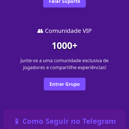
Falar Suporte
👥 Comunidade VIP
1000+
Junte-se a uma comunidade exclusiva de
jogadores e compartilhe experiências!
Entrar Grupo
📱 Como Seguir no Telegram