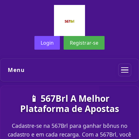
Login
Registrar-se
Menu
📱 567Brl A Melhor
Plataforma de Apostas
Cadastre-se na 567Brl para ganhar bônus no
cadastro e em cada recarga. Com a 567Brl, você