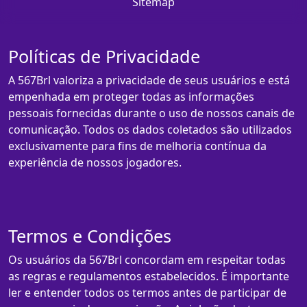
Sitemap
Políticas de Privacidade
A 567Brl valoriza a privacidade de seus usuários e está
empenhada em proteger todas as informações
pessoais fornecidas durante o uso de nossos canais de
comunicação. Todos os dados coletados são utilizados
exclusivamente para fins de melhoria contínua da
experiência de nossos jogadores.
Termos e Condições
Os usuários da 567Brl concordam em respeitar todas
as regras e regulamentos estabelecidos. É importante
ler e entender todos os termos antes de participar de