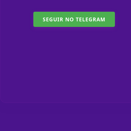
SEGUIR NO TELEGRAM