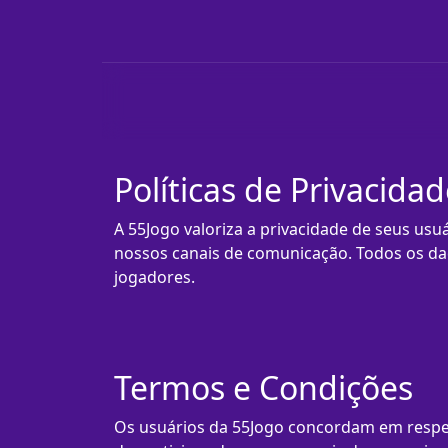
Políticas de Privacida
A 55Jogo valoriza a privacidade de seus us
nossos canais de comunicação. Todos os dad
jogadores.
Termos e Condições
Os usuários da 55Jogo concordam em respeit