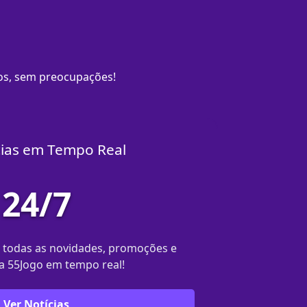
tos, sem preocupações!
cias em Tempo Real
24/7
e todas as novidades, promoções e
a 55Jogo em tempo real!
Ver Notícias