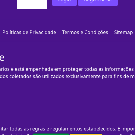
Políticas de Privacidade
Termos e Condições
Sitemap
de
uários e está empenhada em proteger todas as informações
os coletados são utilizados exclusivamente para fins de m
ar todas as regras e regulamentos estabelecidos. É impor