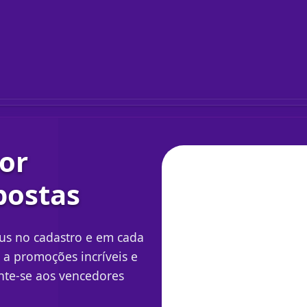
or
postas
us no cadastro e em cada
 a promoções incríveis e
unte-se aos vencedores