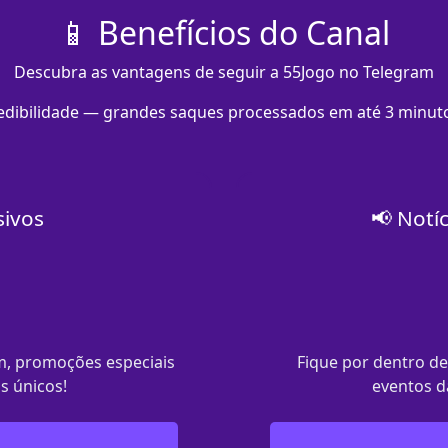
📱 Benefícios do Canal
Descubra as vantagens de seguir a 55Jogo no Telegram
redibilidade — grandes saques processados em até 3 minu
sivos
📢 Notí
m, promoções especiais
Fique por dentro d
s únicos!
eventos d