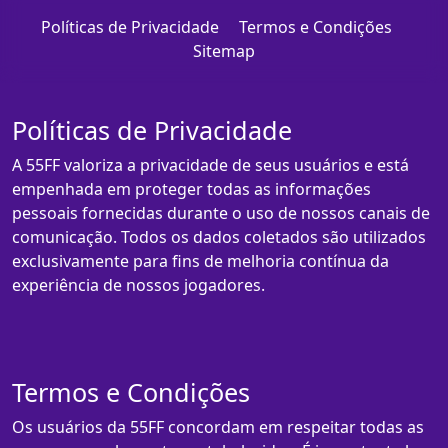
Políticas de Privacidade
Termos e Condições
Sitemap
Políticas de Privacidade
A 55FF valoriza a privacidade de seus usuários e está
empenhada em proteger todas as informações
pessoais fornecidas durante o uso de nossos canais de
comunicação. Todos os dados coletados são utilizados
exclusivamente para fins de melhoria contínua da
experiência de nossos jogadores.
Termos e Condições
Os usuários da 55FF concordam em respeitar todas as