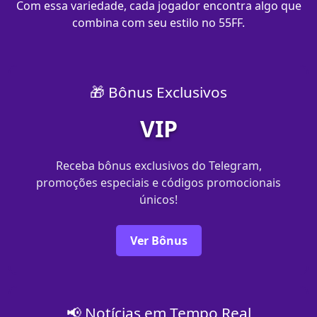
Com essa variedade, cada jogador encontra algo que
combina com seu estilo no 55FF.
🎁 Bônus Exclusivos
VIP
Receba bônus exclusivos do Telegram,
promoções especiais e códigos promocionais
únicos!
Ver Bônus
📢 Notícias em Tempo Real