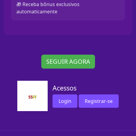
🎁 Receba bônus exclusivos
automaticamente
SEGUIR AGORA
Acessos
Login
Registrar-se