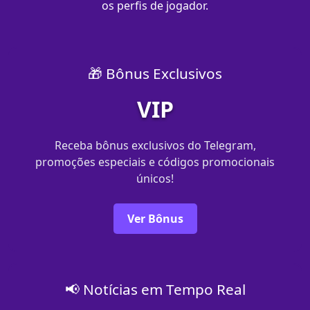
os perfis de jogador.
🎁 Bônus Exclusivos
VIP
Receba bônus exclusivos do Telegram,
promoções especiais e códigos promocionais
únicos!
Ver Bônus
📢 Notícias em Tempo Real