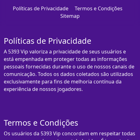
Políticas de Privacidade
Termos e Condições
Sitemap
Políticas de Privacidade
A 5393 Vip valoriza a privacidade de seus usuários e
está empenhada em proteger todas as informações
pessoais fornecidas durante o uso de nossos canais de
comunicação. Todos os dados coletados são utilizados
exclusivamente para fins de melhoria contínua da
experiência de nossos jogadores.
Termos e Condições
Os usuários da 5393 Vip concordam em respeitar todas