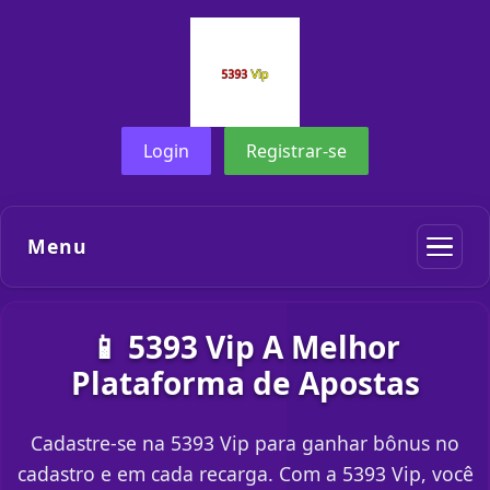
Login
Registrar-se
Menu
📱 5393 Vip A Melhor
Plataforma de Apostas
Cadastre-se na 5393 Vip para ganhar bônus no
cadastro e em cada recarga. Com a 5393 Vip, você