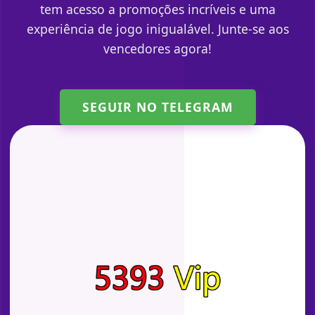
tem acesso a promoções incríveis e uma
experiência de jogo inigualável. Junte-se aos
vencedores agora!
SEGUIR NO TELEGRAM