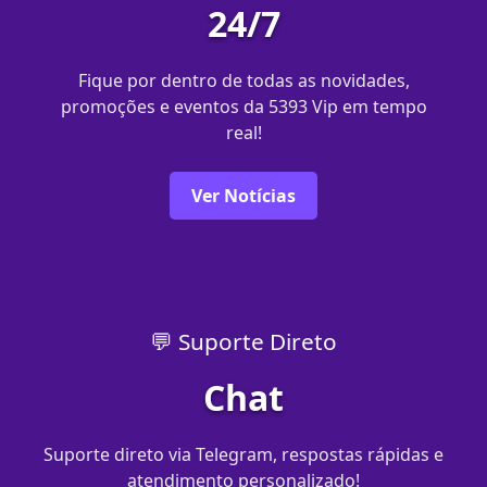
24/7
Fique por dentro de todas as novidades,
promoções e eventos da 5393 Vip em tempo
real!
Ver Notícias
💬 Suporte Direto
Chat
Suporte direto via Telegram, respostas rápidas e
atendimento personalizado!