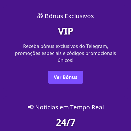
🎁 Bônus Exclusivos
VIP
Receba bônus exclusivos do Telegram,
promoções especiais e códigos promocionais
únicos!
Ver Bônus
📢 Notícias em Tempo Real
24/7