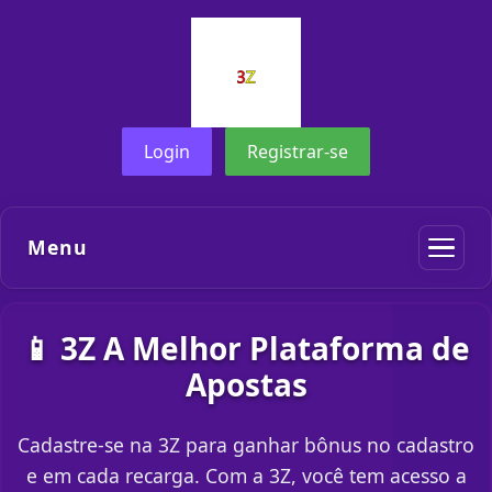
Login
Registrar-se
Menu
📱 3Z A Melhor Plataforma de
Apostas
Cadastre-se na 3Z para ganhar bônus no cadastro
e em cada recarga. Com a 3Z, você tem acesso a