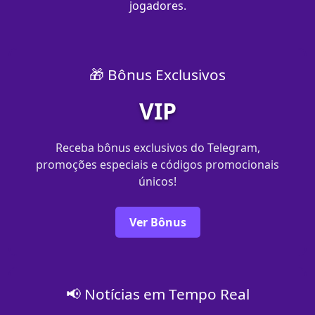
jogadores.
🎁 Bônus Exclusivos
VIP
Receba bônus exclusivos do Telegram,
promoções especiais e códigos promocionais
únicos!
Ver Bônus
📢 Notícias em Tempo Real