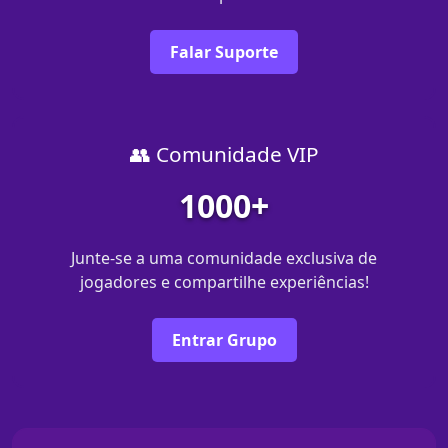
Falar Suporte
👥 Comunidade VIP
1000+
Junte-se a uma comunidade exclusiva de
jogadores e compartilhe experiências!
Entrar Grupo