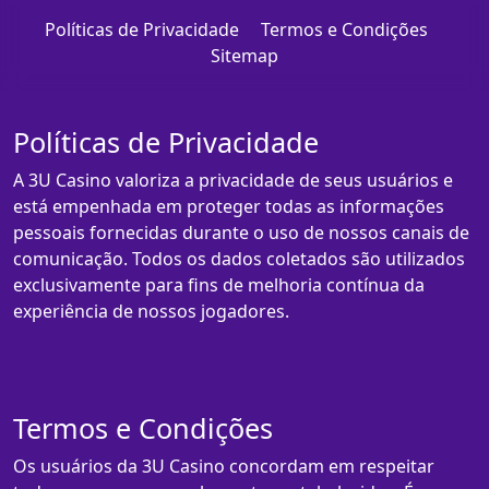
Políticas de Privacidade
Termos e Condições
Sitemap
Políticas de Privacidade
A 3U Casino valoriza a privacidade de seus usuários e
está empenhada em proteger todas as informações
pessoais fornecidas durante o uso de nossos canais de
comunicação. Todos os dados coletados são utilizados
exclusivamente para fins de melhoria contínua da
experiência de nossos jogadores.
Termos e Condições
Os usuários da 3U Casino concordam em respeitar