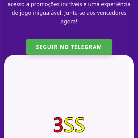
acesso a promoções incríveis e uma experiência
de jogo inigualável. Junte-se aos vencedores
agora!
SEGUIR NO TELEGRAM