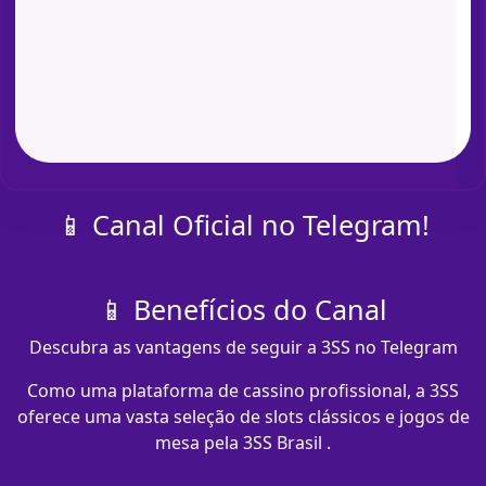
📱 Canal Oficial no Telegram!
📱 Benefícios do Canal
Descubra as vantagens de seguir a 3SS no Telegram
Como uma plataforma de cassino profissional, a 3SS
oferece uma vasta seleção de slots clássicos e jogos de
mesa pela 3SS Brasil .