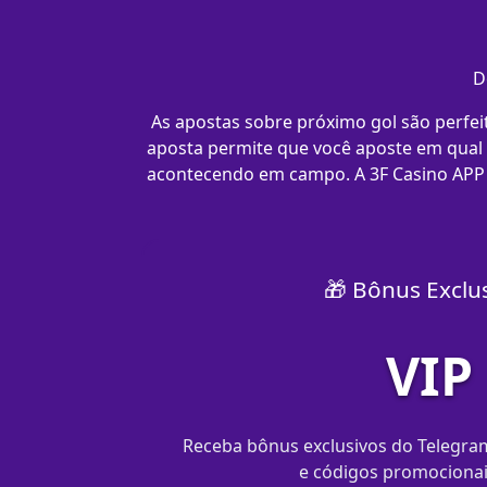
D
As apostas sobre próximo gol são perfei
aposta permite que você aposte em qua
acontecendo em campo. A 3F Casino APP o
🎁 Bônus Exclu
VIP
Receba bônus exclusivos do Telegra
e códigos promocionai