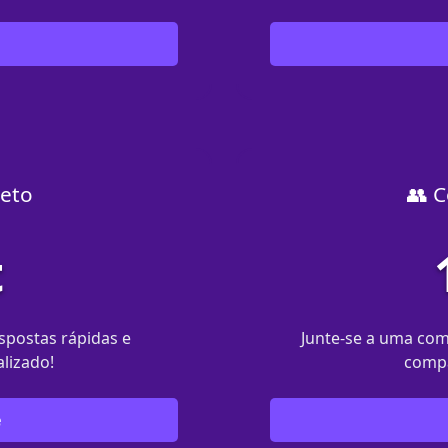
reto
👥 
t
espostas rápidas e
Junte-se a uma com
lizado!
compa
e