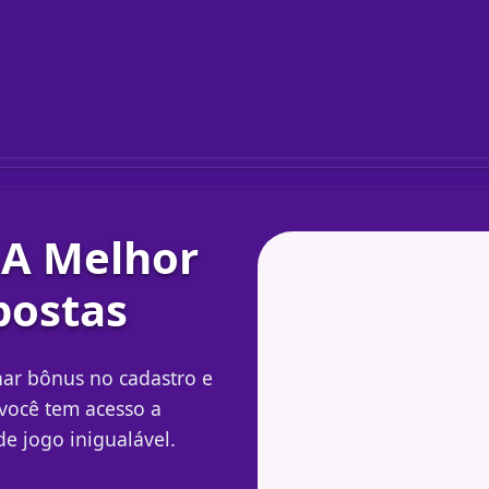
 A Melhor
postas
har bônus no cadastro e
você tem acesso a
e jogo inigualável.