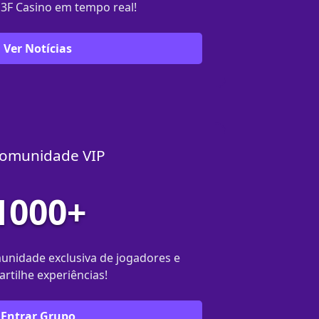
 3F Casino em tempo real!
Ver Notícias
Comunidade VIP
1000+
unidade exclusiva de jogadores e
rtilhe experiências!
Entrar Grupo