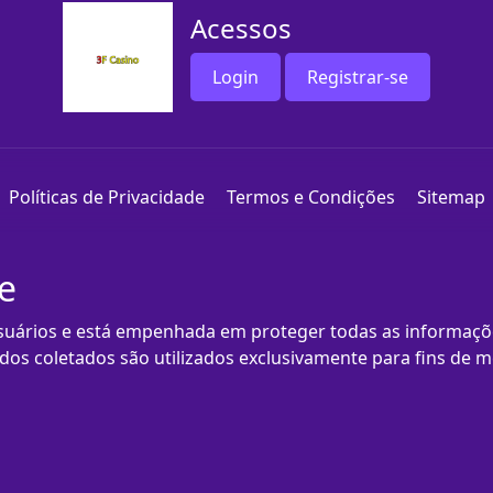
Acessos
Login
Registrar-se
Políticas de Privacidade
Termos e Condições
Sitemap
de
 usuários e está empenhada em proteger todas as informaçõ
os coletados são utilizados exclusivamente para fins de m