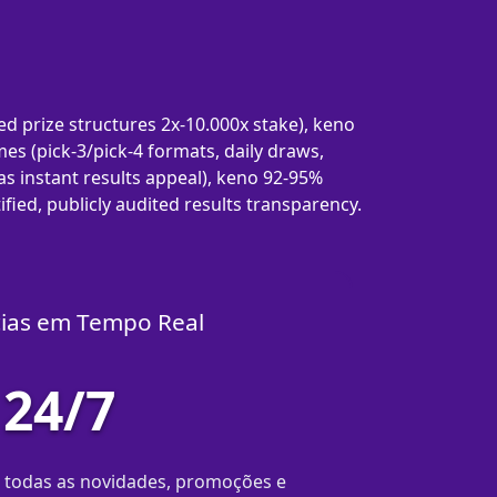
red prize structures 2x-10.000x stake), keno
s (pick-3/pick-4 formats, daily draws,
s instant results appeal), keno 92-95%
ied, publicly audited results transparency.
cias em Tempo Real
24/7
e todas as novidades, promoções e