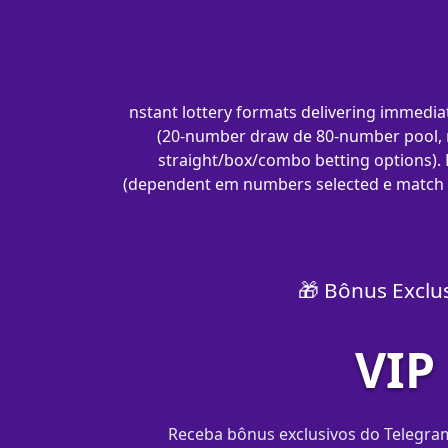
nstant lottery formats delivering immediate
(20-number draw de 80-number pool, mu
straight/box/combo betting options). 
(dependent em numbers selected e match req
🎁 Bônus Exclu
VIP
Receba bônus exclusivos do Telegra