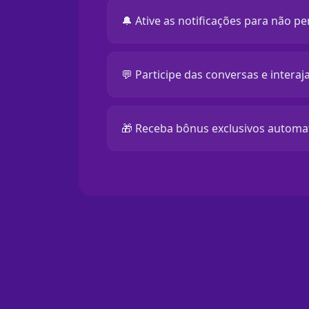
🔔 Ative as notificações para não p
💬 Participe das conversas e interaj
🎁 Receba bônus exclusivos autom