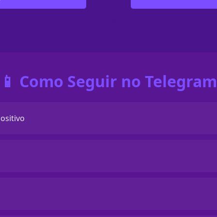
📱 Como Seguir no Telegram
ositivo