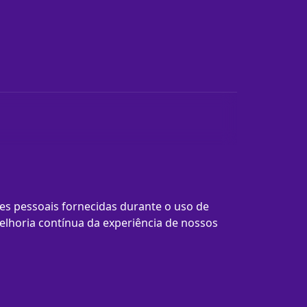
es pessoais fornecidas durante o uso de
elhoria contínua da experiência de nossos