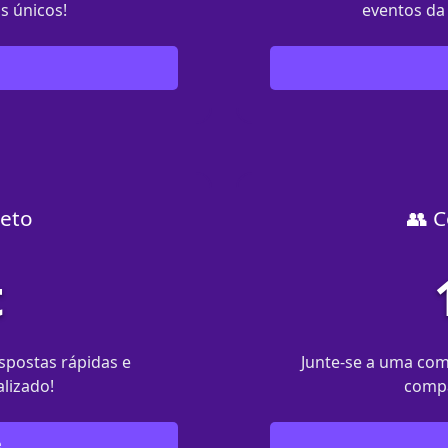
s únicos!
eventos da
reto
👥 
t
espostas rápidas e
Junte-se a uma com
lizado!
compa
e