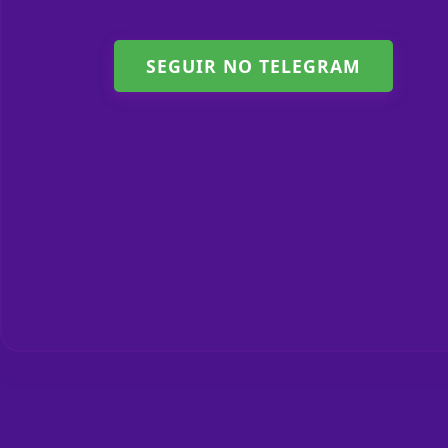
SEGUIR NO TELEGRAM