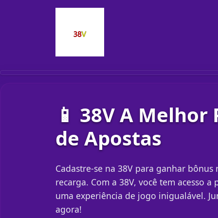
📱 38V A Melhor
de Apostas
Cadastre-se na 38V para ganhar bônus 
recarga. Com a 38V, você tem acesso a 
uma experiência de jogo inigualável. J
agora!