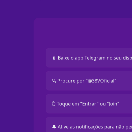
📱 Baixe o app Telegram no seu disp
🔍 Procure por "@38VOficial"
👆 Toque em "Entrar" ou "Join"
🔔 Ative as notificações para não p