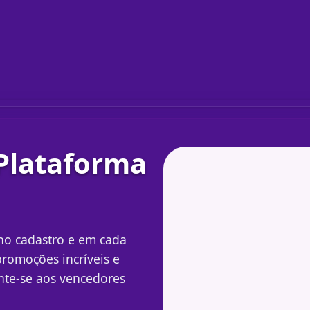
 Plataforma
no cadastro e em cada
promoções incríveis e
unte-se aos vencedores