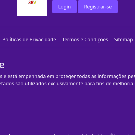
Login
Registrar-se
Políticas de Privacidade
Termos e Condições
Sitemap
de
ios e está empenhada em proteger todas as informações pe
tados são utilizados exclusivamente para fins de melhoria