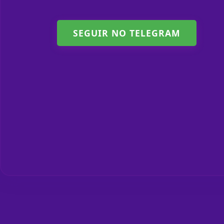
SEGUIR NO TELEGRAM