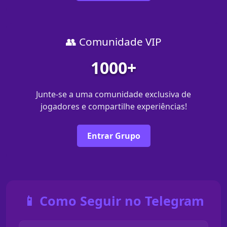
👥 Comunidade VIP
1000+
Junte-se a uma comunidade exclusiva de
jogadores e compartilhe experiências!
Entrar Grupo
📱 Como Seguir no Telegram