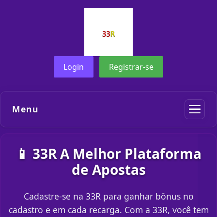
Login
Registrar-se
Menu
📱 33R A Melhor Plataforma
de Apostas
Cadastre-se na 33R para ganhar bônus no
cadastro e em cada recarga. Com a 33R, você tem