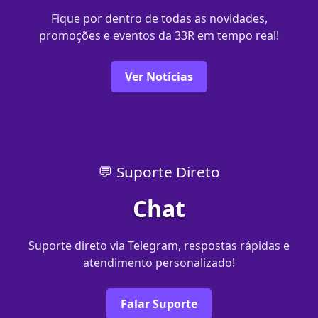
Fique por dentro de todas as novidades,
promoções e eventos da 33R em tempo real!
Ver Notícias
💬 Suporte Direto
Chat
Suporte direto via Telegram, respostas rápidas e
atendimento personalizado!
Falar Suporte