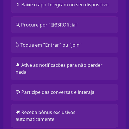
📱 Baixe o app Telegram no seu dispositivo
🔍 Procure por "@33ROficial"
👆 Toque em "Entrar" ou "Join"
🔔 Ative as notificações para não perder
nada
💬 Participe das conversas e interaja
🎁 Receba bônus exclusivos
automaticamente