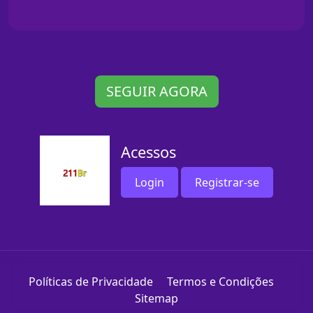
SEGUIR AGORA
Acessos
Login
Registrar-se
Políticas de Privacidade
Termos e Condições
Sitemap