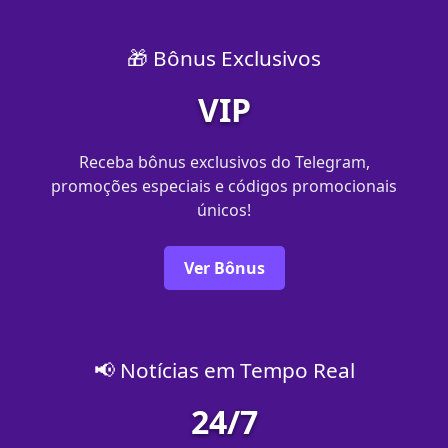
🎁 Bônus Exclusivos
VIP
Receba bônus exclusivos do Telegram,
promoções especiais e códigos promocionais
únicos!
Ver Bônus
📢 Notícias em Tempo Real
24/7