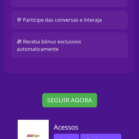
💬 Participe das conversas e interaja
🎁 Receba bônus exclusivos
automaticamente
SEGUIR AGORA
Acessos