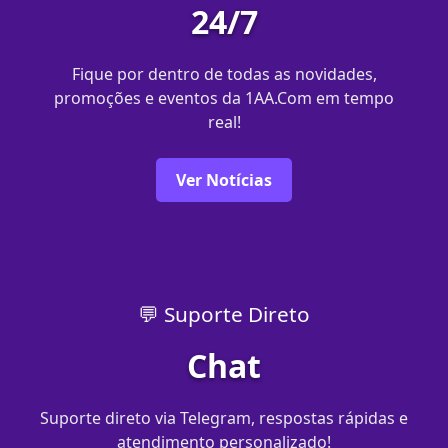
24/7
Fique por dentro de todas as novidades,
promoções e eventos da 1AA.Com em tempo
real!
Ver Notícias
💬 Suporte Direto
Chat
Suporte direto via Telegram, respostas rápidas e
atendimento personalizado!