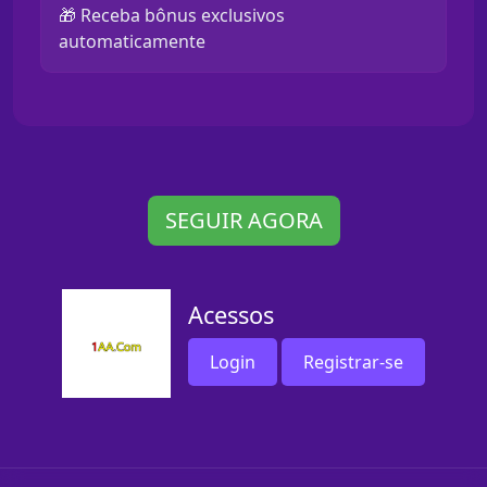
🎁 Receba bônus exclusivos
automaticamente
SEGUIR AGORA
Acessos
Login
Registrar-se