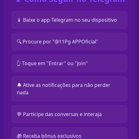
📱 Baixe o app Telegram no seu dispositivo
🔍 Procure por "@11Pg APPOficial"
👆 Toque em "Entrar" ou "Join"
🔔 Ative as notificações para não perder
nada
💬 Participe das conversas e interaja
🎁 Receba bônus exclusivos