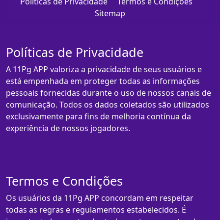
Políticas de Privacidade
Termos e Condições
Sitemap
Políticas de Privacidade
A 11Pg APP valoriza a privacidade de seus usuários e
está empenhada em proteger todas as informações
pessoais fornecidas durante o uso de nossos canais de
comunicação. Todos os dados coletados são utilizados
exclusivamente para fins de melhoria contínua da
experiência de nossos jogadores.
Termos e Condições
Os usuários da 11Pg APP concordam em respeitar
todas as regras e regulamentos estabelecidos. É