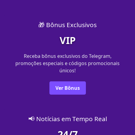
🎁 Bônus Exclusivos
VIP
Receba bônus exclusivos do Telegram,
promoções especiais e códigos promocionais
únicos!
Ver Bônus
📢 Notícias em Tempo Real
24/7