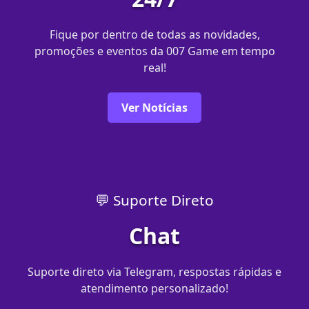
Fique por dentro de todas as novidades,
promoções e eventos da 007 Game em tempo
real!
Ver Notícias
💬 Suporte Direto
Chat
Suporte direto via Telegram, respostas rápidas e
atendimento personalizado!