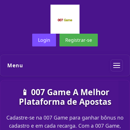
Login
Registrar-se
Menu
📱 007 Game A Melhor
Plataforma de Apostas
Cadastre-se na 007 Game para ganhar bônus no
cadastro e em cada recarga. Com a 007 Game,