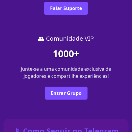
Falar Suporte
👥 Comunidade VIP
1000+
Junte-se a uma comunidade exclusiva de
jogadores e compartilhe experiências!
Entrar Grupo
📱 Como Seguir no Telegram